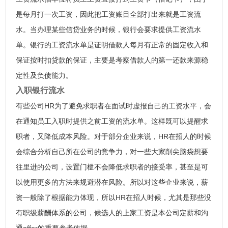
是每月打一次工资，因此把工资账目全部打出来就是工资流
水。当办理某些信贷业务的时候，银行会要求提供工资流水
单。银行的工资流水单是证明借款人每月有正常的固定收入和
保证按时扣贷款的保证，主要是考察借款人的第一还款来源稳
定性及负债能力。
入职银行流水
有些公司HR为了避免求职者在面试时虚报自己的工资水平，会
在通知员工入职时提供之前工资的流水单。这样既可以提醒求
职者，又降低成本风险。对于部分企业来说，HR在招人的时候
会综合分析自己所在公司的竞争力，对一些大家削尖脑袋想要
往里进的公司，设置门槛不会降低求职者的接受率，甚至是可
以使用更多的方法来规避潜在风险。所以对这些企业来说，薪
资一般除了根据能力体现，所以HR在招人时候，尤其是那些没
有职级薪酬体系的公司，候选人的上家工资是本公司定薪和沟