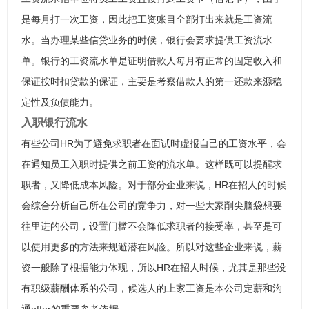
是每月打一次工资，因此把工资账目全部打出来就是工资流
水。当办理某些信贷业务的时候，银行会要求提供工资流水
单。银行的工资流水单是证明借款人每月有正常的固定收入和
保证按时扣贷款的保证，主要是考察借款人的第一还款来源稳
定性及负债能力。
入职银行流水
有些公司HR为了避免求职者在面试时虚报自己的工资水平，会
在通知员工入职时提供之前工资的流水单。这样既可以提醒求
职者，又降低成本风险。对于部分企业来说，HR在招人的时候
会综合分析自己所在公司的竞争力，对一些大家削尖脑袋想要
往里进的公司，设置门槛不会降低求职者的接受率，甚至是可
以使用更多的方法来规避潜在风险。所以对这些企业来说，薪
资一般除了根据能力体现，所以HR在招人时候，尤其是那些没
有职级薪酬体系的公司，候选人的上家工资是本公司定薪和沟