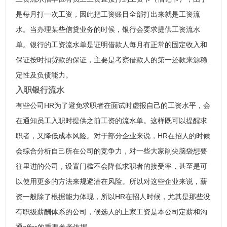
是每月打一次工资，因此把工资账目全部打出来就是工资流
水。当办理某些信贷业务的时候，银行会要求提供工资流水
单。银行的工资流水单是证明借款人每月有正常的固定收入和
保证按时扣贷款的保证，主要是考察借款人的第一还款来源稳
定性及负债能力。
入职银行流水
有些公司HR为了避免求职者在面试时虚报自己的工资水平，会
在通知员工入职时提供之前工资的流水单。这样既可以提醒求
职者，又降低成本风险。对于部分企业来说，HR在招人的时候
会综合分析自己所在公司的竞争力，对一些大家削尖脑袋想要
往里进的公司，设置门槛不会降低求职者的接受率，甚至是可
以使用更多的方法来规避潜在风险。所以对这些企业来说，薪
资一般除了根据能力体现，所以HR在招人时候，尤其是那些没
有职级薪酬体系的公司，候选人的上家工资是本公司定薪和沟