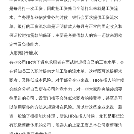
是每月打一次工资，因此把工资账目全部打出来就是工资流
水。当办理某些信贷业务的时候，银行会要求提供工资流水
单。银行的工资流水单是证明借款人每月有正常的固定收入和
保证按时扣贷款的保证，主要是考察借款人的第一还款来源稳
定性及负债能力。
入职银行流水
有些公司HR为了避免求职者在面试时虚报自己的工资水平，会
在通知员工入职时提供之前工资的流水单。这样既可以提醒求
职者，又降低成本风险。对于部分企业来说，HR在招人的时候
会综合分析自己所在公司的竞争力，对一些大家削尖脑袋想要
往里进的公司，设置门槛不会降低求职者的接受率，甚至是可
以使用更多的方法来规避潜在风险。所以对这些企业来说，薪
资一般除了根据能力体现，所以HR在招人时候，尤其是那些没
有职级薪酬体系的公司，候选人的上家工资是本公司定薪和沟