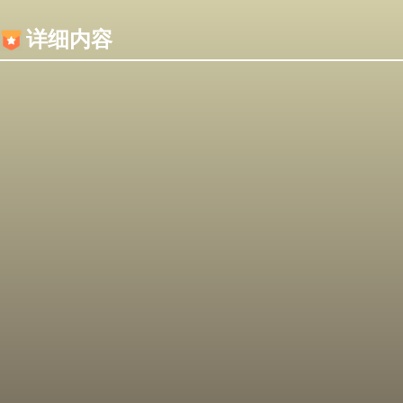
内容加载失败，可能是你的浏览器屏蔽了JS脚本！
详细内容