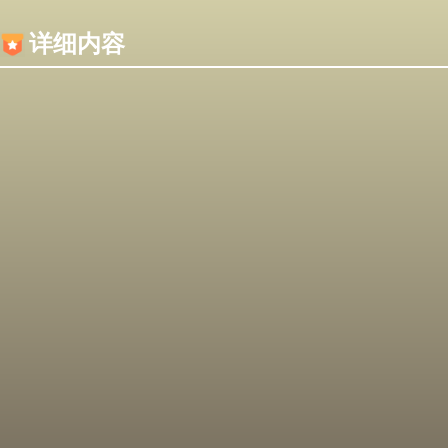
内容加载失败，可能是你的浏览器屏蔽了JS脚本！
详细内容