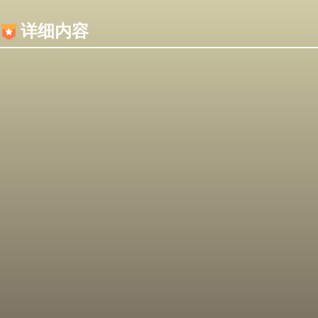
内容加载失败，可能是你的浏览器屏蔽了JS脚本！
详细内容