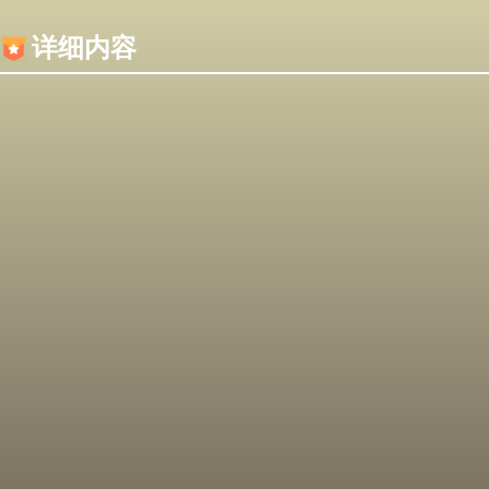
内容加载失败，可能是你的浏览器屏蔽了JS脚本！
详细内容