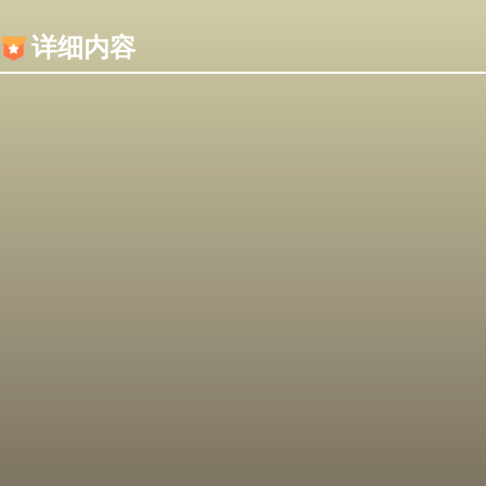
内容加载失败，可能是你的浏览器屏蔽了JS脚本！
详细内容