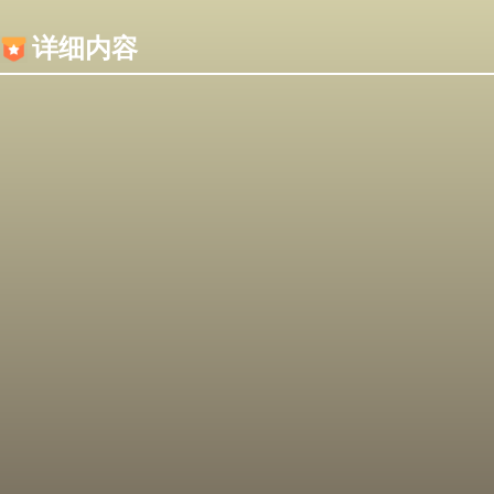
内容加载失败，可能是你的浏览器屏蔽了JS脚本！
详细内容