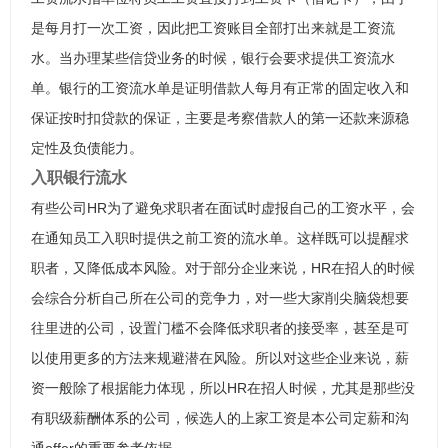
是每月打一次工资，因此把工资账目全部打出来就是工资流
水。当办理某些信贷业务的时候，银行会要求提供工资流水
单。银行的工资流水单是证明借款人每月有正常的固定收入和
保证按时扣贷款的保证，主要是考察借款人的第一还款来源稳
定性及负债能力。
入职银行流水
有些公司HR为了避免求职者在面试时虚报自己的工资水平，会
在通知员工入职时提供之前工资的流水单。这样既可以提醒求
职者，又降低成本风险。对于部分企业来说，HR在招人的时候
会综合分析自己所在公司的竞争力，对一些大家削尖脑袋想要
往里进的公司，设置门槛不会降低求职者的接受率，甚至是可
以使用更多的方法来规避潜在风险。所以对这些企业来说，薪
资一般除了根据能力体现，所以HR在招人时候，尤其是那些没
有职级薪酬体系的公司，候选人的上家工资是本公司定薪和沟