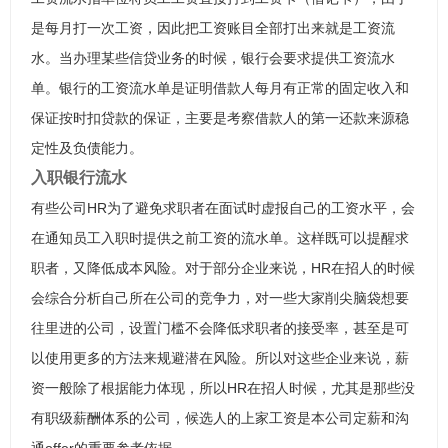
是每月打一次工资，因此把工资账目全部打出来就是工资流
水。当办理某些信贷业务的时候，银行会要求提供工资流水
单。银行的工资流水单是证明借款人每月有正常的固定收入和
保证按时扣贷款的保证，主要是考察借款人的第一还款来源稳
定性及负债能力。
入职银行流水
有些公司HR为了避免求职者在面试时虚报自己的工资水平，会
在通知员工入职时提供之前工资的流水单。这样既可以提醒求
职者，又降低成本风险。对于部分企业来说，HR在招人的时候
会综合分析自己所在公司的竞争力，对一些大家削尖脑袋想要
往里进的公司，设置门槛不会降低求职者的接受率，甚至是可
以使用更多的方法来规避潜在风险。所以对这些企业来说，薪
资一般除了根据能力体现，所以HR在招人时候，尤其是那些没
有职级薪酬体系的公司，候选人的上家工资是本公司定薪和沟