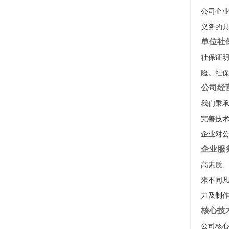
公司企
义务的
单位社
社保证
险。社
公司经
我们秉承
完善技
企业对
企业服
高素质
来不同
力及制
核心技
公司核