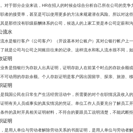
险。对于部分企业来说，HR在招人的时候会综合分析自己所在公司的竞争
求职者的接受率，甚至是可以使用更多的方法来规避潜在风险。所以对这些
其是那些没有职级薪酬体系的公司，候选人的上家工资是本公司定薪和沟通o
公流水
户流水是银行客户《公司客户》（开设基本对公账户）其对公银行帐户上
白了就是公司与公司之间账目往来的记录。这样流水和私人流水很不同，
款证明
明业务是指银行为存款人出具证明，证明存款人在前某个时点的存款余额
前不可动用的存款余额。个人存款证明是客户因出国留学、探亲、旅游、
职证明
明是我国公民在日常生产生活经营活动中，所需要的对个在职情况及收入
据证明有关人员或事实的真实情况的凭证。单位工作人员要充分了解员工
合条件的及时开具相关证明材料，不符合的要跟员工说明清楚，不能武断
职证明
明，是用人单位与劳动者解除劳动关系的书面证明，是用人单位与劳动者