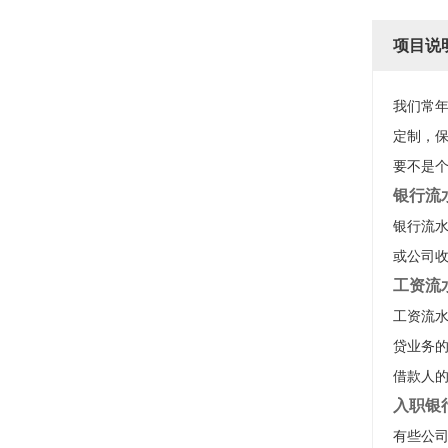
项目说
我们常
定制，
要不是个
银行流
银行流水
或公司
工资流
工资流
贷业务
借款人
入职银
有些公