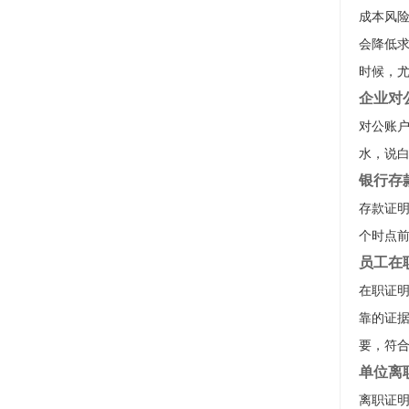
成本风
会降低
时候，尤
企业对
对公账
水，说
银行存
存款证
个时点
员工在
在职证
靠的证
要，符
单位离
离职证