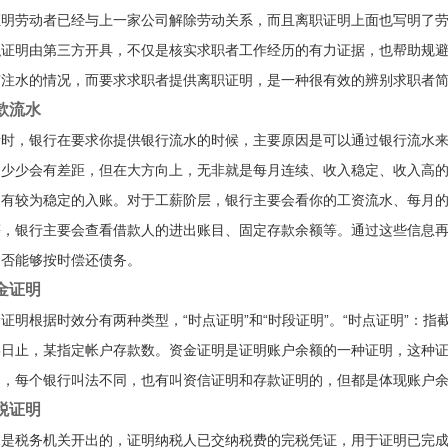
证明劳动者已经与上一家公司解除劳动关系，而且离职证明上面也写明了
职证明由第三方开具，不仅是核实求职者工作经历的有力证据，也帮助规
有注水的情况，而要求求职者提供离职证明，是一种很有效的辨别求职者
款流水
请时，银行在要求你提供银行流水的时候，主要原因是可以通过银行流水
多少少会有差距，但在大方向上，无非就是每月连续、收入稳定、收入高
间有较为稳定的入账。对于工薪阶层，银行主要会看你的工资流水、每月
等，银行主要会查看借款人的进出账目、固定存款余额等。通过这些信息
是否能够按时偿还债务。
金证明
证明根据时效分有两种类型，“时点证明”和“时段证明”。“时点证明”：
某日止，某指定帐户存款数。资金证明是证明账户余额的一种证明，这种
明，每个银行叫法不同，也有叫资信证明和存款证明的，但都是体现账户
税证明
明是税务机关开出的，证明纳税人已交纳税费的完税凭证，用于证明已完