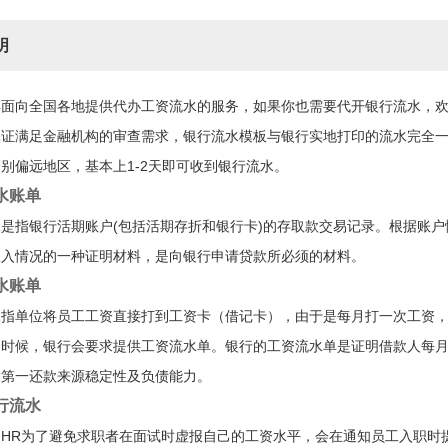
明
年面向全国各地提供代办工资流水的服务，如果你也需要代开银行流水，
保证满足金融机构的审查需求，银行流水模板与银行实地打印的流水完全
别偏远地区，基本上1-2天即可收到银行流水。
水账单
是指银行活期账户(包括活期存折和银行卡)的存取款交易记录。根据账
收入情况的一种证明材料，是向银行申请贷款所必须的材料。
水账单
水指单位将员工工资直接打到工资卡（借记卡），由于是每月打一次工资
的时候，银行会要求提供工资流水单。银行的工资流水单是证明借款人每
的第一还款来源稳定性及负债能力。
行流水
司HR为了避免求职者在面试时虚报自己的工资水平，会在通知员工入职时