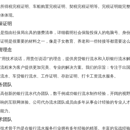
业所得税完税证明、车船购置完税证明、契税完税证明等。完税证明能完
具体体现。
保证明
明是指由社保局出具的缴费清单，详细载明社会保险投保人的电脑号、身
保证明是很重要的材料之一，像是子女教育、养老和一些转接等都需要这
营理念
“用技术说话，用责任说话!”的理念，提供房贷银行流水和入职银行流水
术流程来为客户提供更加完美、专业的解决方案。我们的宗旨：专注于出
公流水、车贷银行流水、工作证明、存款证明、打卡工资流水服务。
务团队
、高创新的银行流水代办团队，数千例成功银行流水制作经验，开阔的视
凡响的互联网体验。公司代办流水团队成员由多年从事会计经验的专业人
作能力。
术团队
心技术骨干均是在银行流水服务行业拥有多年经验的精英。丰富的实战经