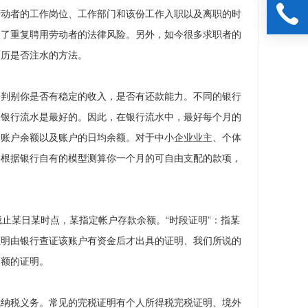
劳动者的工作岗位、工作部门和该份工作入职以及离职的时
避了重复聘用劳动者的法律风险。另外，如今很多求职者的
简历是否注水的方法。
来判别你是否有稳定的收入，是否有还款能力。不同的银行
的银行流水是最好的。因此，在银行流水中，最好每个月的
的账户余额以及账户的日均余额。对于中小企业业主、个体
再根据银行自有的模型测算你一个月的可自由支配的款项，
指截止某日某时点，某指定帐户存款余额。“时段证明”：指某
证明由银行查证该账户有资金后才出具的证明、我们所说的
余额的证明。
成纳税义务。常见的完税证明有个人所得税完税证明、境外