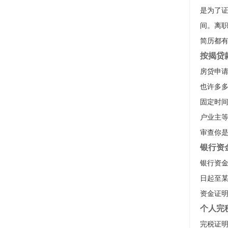
是为了
间。离
简历都
按揭贷
房贷申
也许多
固定时
户业主
审查你
银行资
银行资金
日起至
资金证
个人完
完税证