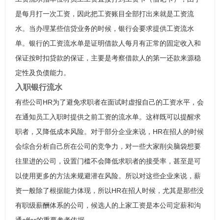
是每月打一次工资，因此把工资账目全部打出来就是工资流
水。当办理某些信贷业务的时候，银行会要求提供工资流水
单。银行的工资流水单是证明借款人每月有正常的固定收入和
保证按时扣贷款的保证，主要是考察借款人的第一还款来源稳
定性及负债能力。
入职银行流水
有些公司HR为了避免求职者在面试时虚报自己的工资水平，会
在通知员工入职时提供之前工资的流水单。这样既可以提醒求
职者，又降低成本风险。对于部分企业来说，HR在招人的时候
会综合分析自己所在公司的竞争力，对一些大家削尖脑袋想要
往里进的公司，设置门槛不会降低求职者的接受率，甚至是可
以使用更多的方法来规避潜在风险。所以对这些企业来说，薪
资一般除了根据能力体现，所以HR在招人时候，尤其是那些没
有职级薪酬体系的公司，候选人的上家工资是本公司定薪和沟