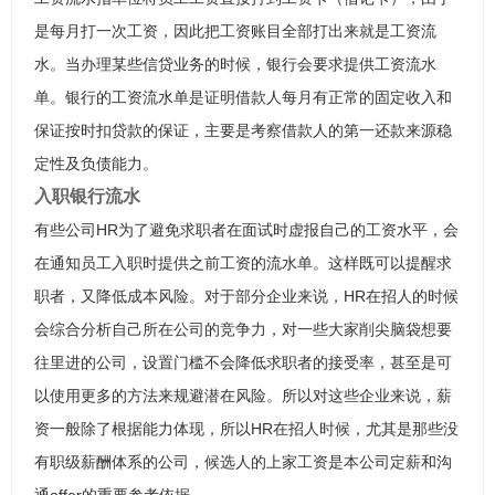
是每月打一次工资，因此把工资账目全部打出来就是工资流
水。当办理某些信贷业务的时候，银行会要求提供工资流水
单。银行的工资流水单是证明借款人每月有正常的固定收入和
保证按时扣贷款的保证，主要是考察借款人的第一还款来源稳
定性及负债能力。
入职银行流水
有些公司HR为了避免求职者在面试时虚报自己的工资水平，会
在通知员工入职时提供之前工资的流水单。这样既可以提醒求
职者，又降低成本风险。对于部分企业来说，HR在招人的时候
会综合分析自己所在公司的竞争力，对一些大家削尖脑袋想要
往里进的公司，设置门槛不会降低求职者的接受率，甚至是可
以使用更多的方法来规避潜在风险。所以对这些企业来说，薪
资一般除了根据能力体现，所以HR在招人时候，尤其是那些没
有职级薪酬体系的公司，候选人的上家工资是本公司定薪和沟