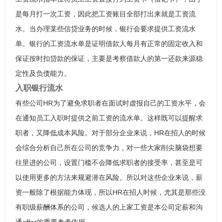
是每月打一次工资，因此把工资账目全部打出来就是工资流
水。当办理某些信贷业务的时候，银行会要求提供工资流水
单。银行的工资流水单是证明借款人每月有正常的固定收入和
保证按时扣贷款的保证，主要是考察借款人的第一还款来源稳
定性及负债能力。
入职银行流水
有些公司HR为了避免求职者在面试时虚报自己的工资水平，会
在通知员工入职时提供之前工资的流水单。这样既可以提醒求
职者，又降低成本风险。对于部分企业来说，HR在招人的时候
会综合分析自己所在公司的竞争力，对一些大家削尖脑袋想要
往里进的公司，设置门槛不会降低求职者的接受率，甚至是可
以使用更多的方法来规避潜在风险。所以对这些企业来说，薪
资一般除了根据能力体现，所以HR在招人时候，尤其是那些没
有职级薪酬体系的公司，候选人的上家工资是本公司定薪和沟