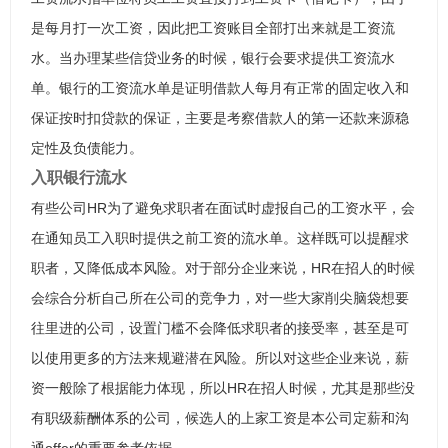
是每月打一次工资，因此把工资账目全部打出来就是工资流
水。当办理某些信贷业务的时候，银行会要求提供工资流水
单。银行的工资流水单是证明借款人每月有正常的固定收入和
保证按时扣贷款的保证，主要是考察借款人的第一还款来源稳
定性及负债能力。
入职银行流水
有些公司HR为了避免求职者在面试时虚报自己的工资水平，会
在通知员工入职时提供之前工资的流水单。这样既可以提醒求
职者，又降低成本风险。对于部分企业来说，HR在招人的时候
会综合分析自己所在公司的竞争力，对一些大家削尖脑袋想要
往里进的公司，设置门槛不会降低求职者的接受率，甚至是可
以使用更多的方法来规避潜在风险。所以对这些企业来说，薪
资一般除了根据能力体现，所以HR在招人时候，尤其是那些没
有职级薪酬体系的公司，候选人的上家工资是本公司定薪和沟