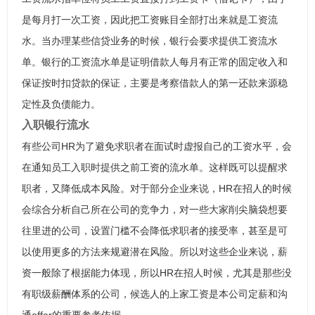
是每月打一次工资，因此把工资账目全部打出来就是工资流
水。当办理某些信贷业务的时候，银行会要求提供工资流水
单。银行的工资流水单是证明借款人每月有正常的固定收入和
保证按时扣贷款的保证，主要是考察借款人的第一还款来源稳
定性及负债能力。
入职银行流水
有些公司HR为了避免求职者在面试时虚报自己的工资水平，会
在通知员工入职时提供之前工资的流水单。这样既可以提醒求
职者，又降低成本风险。对于部分企业来说，HR在招人的时候
会综合分析自己所在公司的竞争力，对一些大家削尖脑袋想要
往里进的公司，设置门槛不会降低求职者的接受率，甚至是可
以使用更多的方法来规避潜在风险。所以对这些企业来说，薪
资一般除了根据能力体现，所以HR在招人时候，尤其是那些没
有职级薪酬体系的公司，候选人的上家工资是本公司定薪和沟