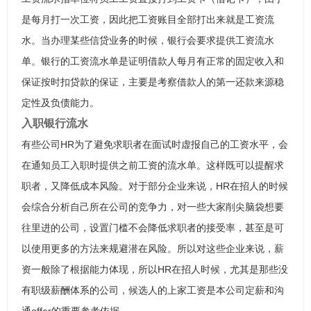
是每月打一次工资，因此把工资账目全部打出来就是工资流
水。当办理某些信贷业务的时候，银行会要求提供工资流水
单。银行的工资流水单是证明借款人每月有正常的固定收入和
保证按时扣贷款的保证，主要是考察借款人的第一还款来源稳
定性及负债能力。
入职银行流水
有些公司HR为了避免求职者在面试时虚报自己的工资水平，会
在通知员工入职时提供之前工资的流水单。这样既可以提醒求
职者，又降低成本风险。对于部分企业来说，HR在招人的时候
会综合分析自己所在公司的竞争力，对一些大家削尖脑袋想要
往里进的公司，设置门槛不会降低求职者的接受率，甚至是可
以使用更多的方法来规避潜在风险。所以对这些企业来说，薪
资一般除了根据能力体现，所以HR在招人时候，尤其是那些没
有职级薪酬体系的公司，候选人的上家工资是本公司定薪和沟