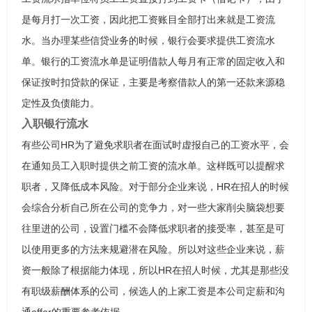
是每月打一次工资，因此把工资账目全部打出来就是工资流
水。当办理某些信贷业务的时候，银行会要求提供工资流水
单。银行的工资流水单是证明借款人每月有正常的固定收入和
保证按时扣贷款的保证，主要是考察借款人的第一还款来源稳
定性及负债能力。
入职银行流水
有些公司HR为了避免求职者在面试时虚报自己的工资水平，会
在通知员工入职时提供之前工资的流水单。这样既可以提醒求
职者，又降低成本风险。对于部分企业来说，HR在招人的时候
会综合分析自己所在公司的竞争力，对一些大家削尖脑袋想要
往里进的公司，设置门槛不会降低求职者的接受率，甚至是可
以使用更多的方法来规避潜在风险。所以对这些企业来说，薪
资一般除了根据能力体现，所以HR在招人时候，尤其是那些没
有职级薪酬体系的公司，候选人的上家工资是本公司定薪和沟