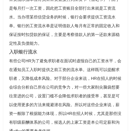
是每月打一次工资，因此把工资账目全部打出来就是工资流
水。当办理某些信贷业务的时候，银行会要求提供工资流水
单。银行的工资流水单是证明借款人每月有正常的固定收入和
保证按时扣贷款的保证，主要是考察借款人的第一还款来源稳
定性及负债能力。
入职银行流水
有些公司HR为了避免求职者在面试时虚报自己的工资水平，会
在通知员工入职时提供之前工资的流水单。这样既可以提醒求
职者，又降低成本风险。对于部分企业来说，HR在招人的时候
会综合分析自己所在公司的竞争力，对一些大家削尖脑袋想要
往里进的公司，设置门槛不会降低求职者的接受率，甚至是可
以使用更多的方法来规避潜在风险。所以对这些企业来说，薪
资一般除了根据能力体现，所以HR在招人时候，尤其是那些没
有职级薪酬体系的公司，候选人的上家工资是本公司定薪和沟