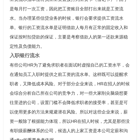
是每月打一次工资，因此把工资账目全部打出来就是工资流
水。当办理某些信贷业务的时候，银行会要求提供工资流水
单。银行的工资流水单是证明借款人每月有正常的固定收入和
保证按时扣贷款的保证，主要是考察借款人的第一还款来源稳
定性及负债能力。
入职银行流水
有些公司HR为了避免求职者在面试时虚报自己的工资水平，会
在通知员工入职时提供之前工资的流水单。这样既可以提醒求
职者，又降低成本风险。对于部分企业来说，HR在招人的时候
会综合分析自己所在公司的竞争力，对一些大家削尖脑袋想要
往里进的公司，设置门槛不会降低求职者的接受率，甚至是可
以使用更多的方法来规避潜在风险。所以对这些企业来说，薪
资一般除了根据能力体现，所以HR在招人时候，尤其是那些没
有职级薪酬体系的公司，候选人的上家工资是本公司定薪和沟