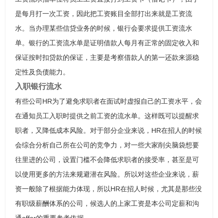
是每月打一次工资，因此把工资账目全部打出来就是工资流
水。当办理某些信贷业务的时候，银行会要求提供工资流水
单。银行的工资流水单是证明借款人每月有正常的固定收入和
保证按时扣贷款的保证，主要是考察借款人的第一还款来源稳
定性及负债能力。
入职银行流水
有些公司HR为了避免求职者在面试时虚报自己的工资水平，会
在通知员工入职时提供之前工资的流水单。这样既可以提醒求
职者，又降低成本风险。对于部分企业来说，HR在招人的时候
会综合分析自己所在公司的竞争力，对一些大家削尖脑袋想要
往里进的公司，设置门槛不会降低求职者的接受率，甚至是可
以使用更多的方法来规避潜在风险。所以对这些企业来说，薪
资一般除了根据能力体现，所以HR在招人时候，尤其是那些没
有职级薪酬体系的公司，候选人的上家工资是本公司定薪和沟